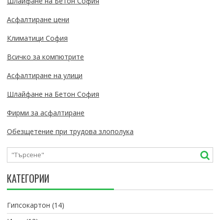
Шлайфане на Бетон София
Асфалтиране цени
Климатици София
Всичко за компютрите
Асфалтиране на улици
Шлайфане на Бетон София
Фирми за асфалтиране
Обезщетение при трудова злополука
КАТЕГОРИИ
Гипсокартон
(14)