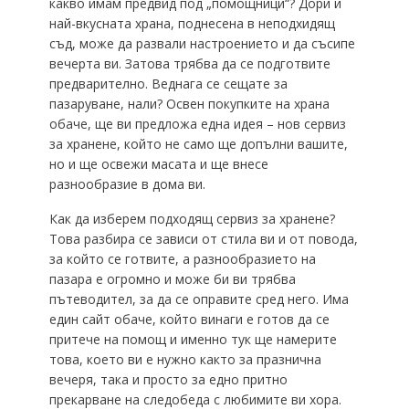
какво имам предвид под „помощници“? Дори и
най-вкусната храна, поднесена в неподхидящ
съд, може да развали настроението и да съсипе
вечерта ви. Затова трябва да се подготвите
предварително. Веднага се сещате за
пазаруване, нали? Освен покупките на храна
обаче, ще ви предложа една идея – нов сервиз
за хранене, който не само ще допълни вашите,
но и ще освежи масата и ще внесе
разнообразие в дома ви.
Как да изберем подходящ сервиз за хранене?
Това разбира се зависи от стила ви и от повода,
за който се готвите, а разнообразието на
пазара е огромно и може би ви трябва
пътеводител, за да се оправите сред него. Има
един сайт обаче, който винаги е готов да се
притече на помощ и именно тук ще намерите
това, което ви е нужно както за празнична
вечеря, така и просто за едно притно
прекарване на следобеда с любимите ви хора.