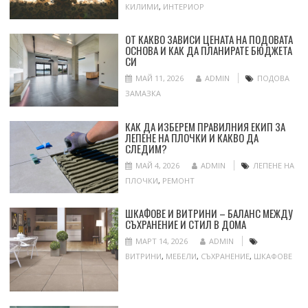
КИЛИМИ
,
ИНТЕРИОР
ОТ КАКВО ЗАВИСИ ЦЕНАТА НА ПОДОВАТА
ОСНОВА И КАК ДА ПЛАНИРАТЕ БЮДЖЕТА
СИ
МАЙ 11, 2026
ADMIN
ПОДОВА
ЗАМАЗКА
КАК ДА ИЗБЕРЕМ ПРАВИЛНИЯ ЕКИП ЗА
ЛЕПЕНЕ НА ПЛОЧКИ И КАКВО ДА
СЛЕДИМ?
МАЙ 4, 2026
ADMIN
ЛЕПЕНЕ НА
ПЛОЧКИ
,
РЕМОНТ
ШКАФОВЕ И ВИТРИНИ – БАЛАНС МЕЖДУ
СЪХРАНЕНИЕ И СТИЛ В ДОМА
МАРТ 14, 2026
ADMIN
ВИТРИНИ
,
МЕБЕЛИ
,
СЪХРАНЕНИЕ
,
ШКАФОВЕ