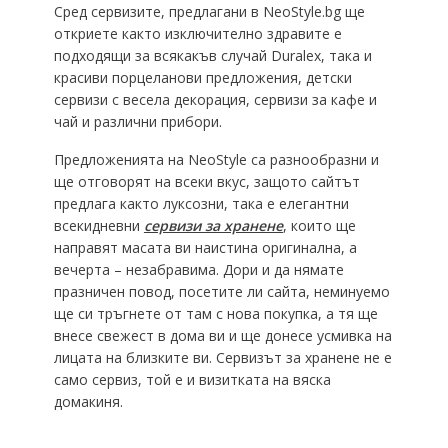
Сред сервизите, предлагани в NeoStyle.bg ще
откриете както изключително здравите е
подходящи за всякакъв случай Duralex, така и
красиви порцеланови предложения, детски
сервизи с весела декорация, сервизи за кафе и
чай и различни прибори.
Предложенията на NeoStyle са разнообразни и
ще отговорят на всеки вкус, защото сайтът
предлага както луксозни, така е елегантни
всекидневни
сервизи за хранене
, които ще
направят масата ви наистина оригинална, а
вечерта – незабравима. Дори и да нямате
празничен повод, посетите ли сайта, неминуемо
ще си тръгнете от там с нова покупка, а тя ще
внесе свежест в дома ви и ще донесе усмивка на
лицата на близките ви. Сервизът за хранене не е
само сервиз, той е и визитката на вяска
домакиня.