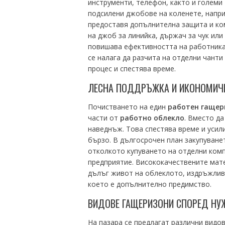
инструменти, телефон, както и големи
подсилени джобове на коленете, напр
предоставя допълнителна защита и ко
на джоб за линийка, държач за чук ил
повишава ефективността на работника,
се налага да разчита на отделни чанти
процес и спестява време.
ЛЕСНА ПОДДРЪЖКА И ИКОНОМИЧ
Почистването на един
работен гащер
части от
работно облекло
. Вместо да
наведнъж. Това спестява време и усил
бързо. В дългосрочен план закупуване
отколкото купуването на отделни комп
предприятие. Висококачествените мате
дълъг живот на облеклото, издръжливо
което е допълнително предимство.
ВИДОВЕ ГАЩЕРИЗОНИ СПОРЕД НУ
На пазара се предлагат различни видо