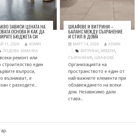
АКВО ЗАВИСИ ЦЕНАТА НА
ШКАФОВЕ И ВИТРИНИ –
ВАТА ОСНОВА И КАК ДА
БАЛАНС МЕЖДУ СЪХРАНЕНИЕ
ИРАТЕ БЮДЖЕТА СИ
И СТИЛ В ДОМА
Й 11, 2026
ADMIN
МАРТ 14, 2026
ADMIN
ПОДОВА ЗАМАЗКА
ВИТРИНИ
,
МЕБЕЛИ
,
всеки ремонт или
СЪХРАНЕНИЕ
,
ШКАФОВЕ
о строителство един
Организацията на
ървите въпроси,
пространството е един от
о възникват, е
най-важните елементи при
зан с разходите...
обзавеждането на всеки
дом. Независимо дали
става...
тар.