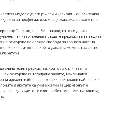
ческият модел с дълги ръкави и крачоли. Той осигурява
 идеално за професии, изискващи максимална защита от
еризон):
Този модел е без ръкави, като се държи с
улярен, тъй като предлага същите предимства за защита
енно осигурява по-голяма свобода за горната част на
тно яке или суитшърт, което дава възможност за лесно
мператури.
ца значителни предимства, които го отличават от
. Той осигурява интегрирана защита, максимален
рави идеален избор за професии, изискващи най-високо
алоните и якетата са универсални
гащеризонът
е
а и в среди, където се изисква безкомпромисна защита,
om
.