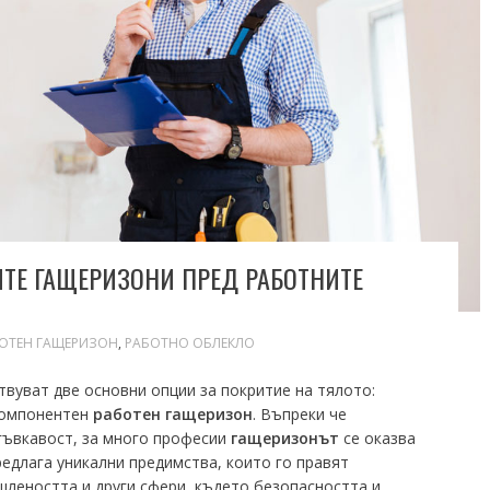
ТЕ ГАЩЕРИЗОНИ ПРЕД РАБОТНИТЕ
ОТЕН ГАЩЕРИЗОН
,
РАБОТНО ОБЛЕКЛО
вуват две основни опции за покритие на тялото:
окомпонентен
работен гащеризон
. Въпреки че
гъвкавост, за много професии
гащеризонът
се оказва
редлага уникални предимства, които го правят
леността и други сфери, където безопасността и