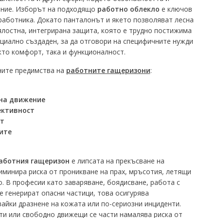
ение. Изборът на подходящо
работно облекло
е ключов
работника. Докато панталонът и якето позволяват лесна
лостна, интегрирана защита, която е трудно постижима
ециално създаден, за да отговори на специфичните нужди
кто комфорт, така и функционалност.
ните предимства на
работните гащеризони
:
на движение
ективност
т
ите
аботния гащеризон
е липсата на прекъсване на
иминира риска от проникване на прах, мръсотия, летящи
. В професии като заваряване, боядисване, работа с
е генерират опасни частици, това осигурява
йки дразнене на кожата или по-сериозни инциденти.
ти или свободно движещи се части намалява риска от