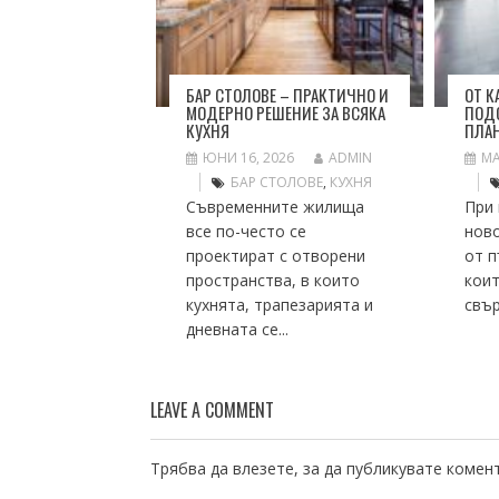
БАР СТОЛОВЕ – ПРАКТИЧНО И
ОТ К
МОДЕРНО РЕШЕНИЕ ЗА ВСЯКА
ПОДО
КУХНЯ
ПЛАН
ЮНИ 16, 2026
ADMIN
МА
БАР СТОЛОВЕ
,
КУХНЯ
Съвременните жилища
При 
все по-често се
нов
проектират с отворени
от п
пространства, в които
коит
кухнята, трапезарията и
свър
дневната се...
LEAVE A COMMENT
Трябва да
влезете
, за да публикувате комен