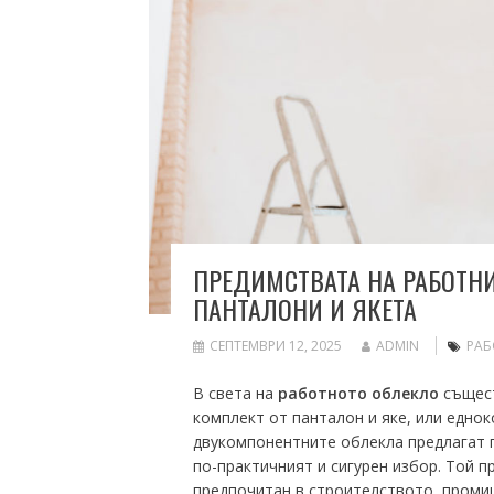
ПРЕДИМСТВАТА НА РАБОТНИ
ПАНТАЛОНИ И ЯКЕТА
СЕПТЕМВРИ 12, 2025
ADMIN
РАБ
В света на
работното облекло
същест
комплект от панталон и яке, или едн
двукомпонентните облекла предлагат 
по-практичният и сигурен избор. Той п
предпочитан в строителството, промиш