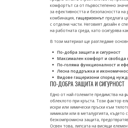
комфортът са от първостепенно знач
за ефективността и безопасността на 
комбинация,
гащеризонът
предлага ця
с отделни части. Неговият дизайн е сп
на работната среда, като осигурява ка
В този материал ще разгледаме основ
По-добра защита и сигурност
Максимален комфорт и свобода 
По-голяма функционалност и еф
Лесна поддръжка и икономичнос
Видове гащеризони според нужд
ПО-ДОБРА ЗАЩИТА И СИГУРНОСТ
Едно от най-големите предимства на
р
облеклото при кръста. Този фактор ел
искри или химически пръски към тялото
химикали или в металургията, където с
безкомпромисна защита, предотвратява
Освен това, липсата на висящи елемен