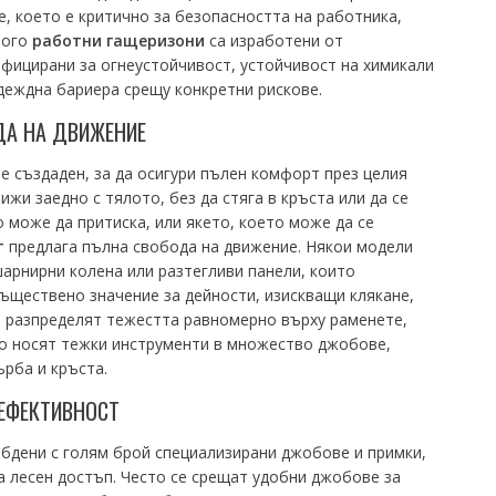
е, което е критично за безопасността на работника,
ного
работни гащеризони
са изработени от
ифицирани за огнеустойчивост, устойчивост на химикали
деждна бариера срещу конкретни рискове.
А НА ДВИЖЕНИЕ
е създаден, за да осигури пълен комфорт през целия
ижи заедно с тялото, без да стяга в кръста или да се
о може да притиска, или якето, което може да се
т
предлага пълна свобода на движение. Някои модели
шарнирни колена или разтегливи панели, които
ъществено значение за дейности, изискващи клякане,
е разпределят тежестта равномерно върху раменете,
то носят тежки инструменти в множество джобове,
рба и кръста.
ЕФЕКТИВНОСТ
бдени с голям брой специализирани джобове и примки,
а лесен достъп. Често се срещат удобни джобове за