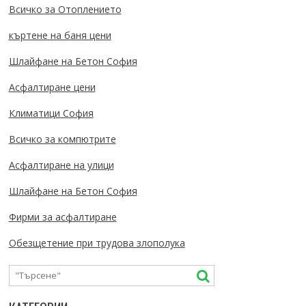
Всичко за Отоплението
къртене на баня цени
Шлайфане на Бетон София
Асфалтиране цени
Климатици София
Всичко за компютрите
Асфалтиране на улици
Шлайфане на Бетон София
Фирми за асфалтиране
Обезщетение при трудова злополука