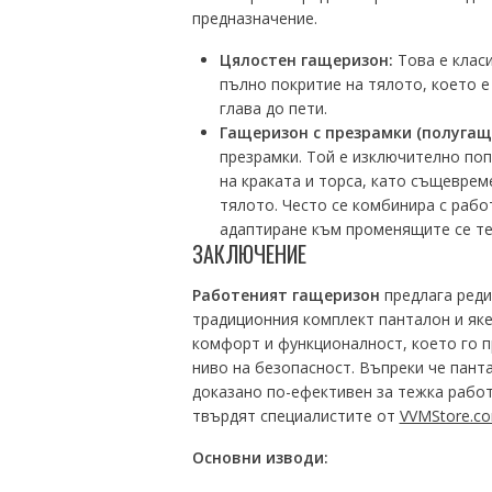
предназначение.
Цялостен гащеризон:
Това е класи
пълно покритие на тялото, което е
глава до пети.
Гащеризон с презрамки (полугащ
презрамки. Той е изключително поп
на краката и торса, като същеврем
тялото. Често се комбинира с рабо
адаптиране към променящите се те
ЗАКЛЮЧЕНИЕ
Работеният гащеризон
предлага реди
традиционния комплект панталон и яке
комфорт и функционалност, което го п
ниво на безопасност. Въпреки че пант
доказано по-ефективен за тежка работ
твърдят специалистите от
VVMStore.c
Основни изводи: