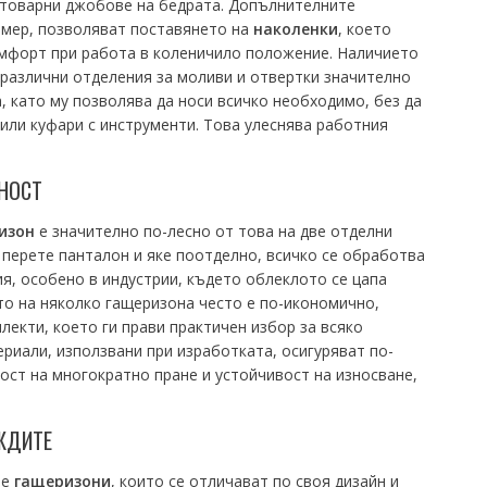
 товарни джобове на бедрата. Допълнителните
имер, позволяват поставянето на
наколенки
, което
мфорт при работа в коленичило положение. Наличието
и различни отделения за моливи и отвертки значително
 като му позволява да носи всичко необходимо, без да
 или куфари с инструменти. Това улеснява работния
НОСТ
изон
е значително по-лесно от това на две отделни
 перете панталон и яке поотделно, всичко се обработва
ия, особено в индустрии, където облеклото се цапа
то на няколко гащеризона често е по-икономично,
лекти, което ги прави практичен избор за всяко
риали, използвани при изработката, осигуряват по-
ст на многократно пране и устойчивост на износване,
ЖДИТЕ
ве
гащеризони
, които се отличават по своя дизайн и