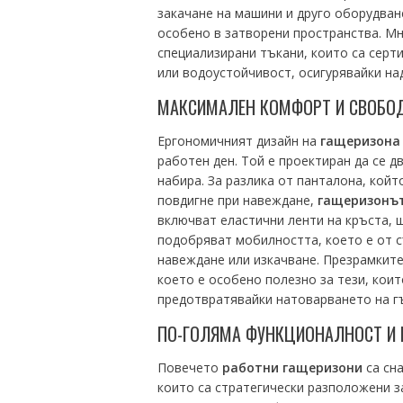
закачане на машини и друго оборудван
особено в затворени пространства. М
специализирани тъкани, които са серт
или водоустойчивост, осигурявайки на
МАКСИМАЛЕН КОМФОРТ И СВОБОД
Ергономичният дизайн на
гащеризона
работен ден. Той е проектиран да се дв
набира. За разлика от панталона, койт
повдигне при навеждане,
гащеризонъ
включват еластични ленти на кръста, 
подобряват мобилността, което е от с
навеждане или изкачване. Презрамкит
което е особено полезно за тези, кои
предотвратявайки натоварването на гъ
ПО-ГОЛЯМА ФУНКЦИОНАЛНОСТ И 
Повечето
работни гащеризони
са сна
които са стратегически разположени з