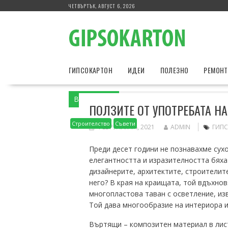
Skip
ЧЕТВЪРТЪК, АВГУСТ 6, 2026
to
content
ГИПСОКАРТОН
ИДЕИ
ПОЛЕЗНО
РЕМОН
Вие сте тук
Home
Строителство
По
ПОЛЗИТЕ ОТ УПОТРЕБАТА Н
Строителство
Съвети
ФЕВРУАРИ 14, 2021
ADMIN
ГИП
Преди десет години не познавахме сух
елегантността и изразителността бяха
дизайнерите, архитектите, строителите
него?
В края на краищата, той вдъхно
многопластова таван с осветление, из
Той дава многообразие на интериора и
Въртящи – композитен материал в лист