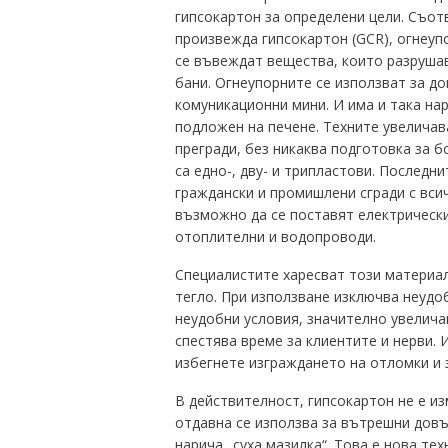
гипсокартон за определени цели.
Съотв
произвежда гипсокартон (GCR), огнеуп
се въвеждат вещества, които разрушав
бани.
Огнеупорните се използват за д
комуникационни мини.
И има и така на
подложен на печене.
Техните увеличав
прегради, без никаква подготовка за б
са едно-, дву- и трипластови.
Последнит
граждански и промишлени сгради с вси
възможно да се поставят електрически
отоплителни и водопроводи.
Специалистите харесват този материал
тегло.
При използване изключва неудо
неудобни условия, значително увелича
спестява време за клиентите и нерви.
И
избегнете изграждането на отломки и 
В действителност, гипсокартон не е из
отдавна се използва за вътрешни довъ
нарича „суха мазилка“.
Това е нова тех