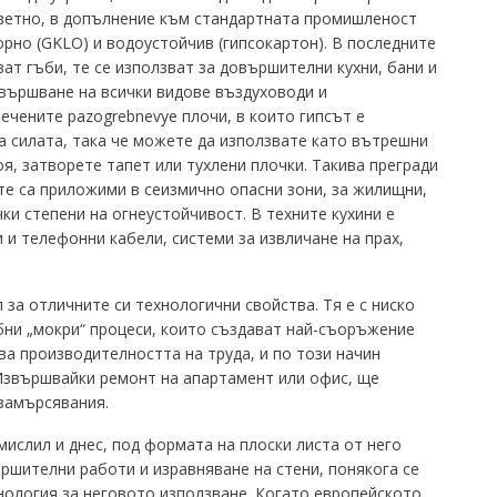
етно, в допълнение към стандартната промишленост
орно (GKLO) и водоустойчив (гипсокартон).
В последните
ат гъби, те се използват за довършителни кухни, бани и
овършване на всички видове въздуховоди и
речените pazogrebnevye плочи, в които гипсът е
а силата, така че можете да използвате като вътрешни
оя, затворете тапет или тухлени плочки.
Такива прегради
е са приложими в сеизмично опасни зони, за жилищни,
чки степени на огнеустойчивост.
В техните кухини е
 и телефонни кабели, системи за извличане на прах,
 за отличните си технологични свойства.
Тя е с ниско
бни „мокри“ процеси, които създават най-съоръжение
ва производителността на труда, и по този начин
звършвайки ремонт на апартамент или офис, ще
замърсявания.
мислил и днес, под формата на плоски листа от него
ршителни работи и изравняване на стени, понякога се
нология за неговото използване.
Когато европейското