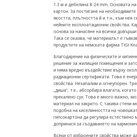
1.3 м и дебелина 8-24 mm.
Основата на 
картон.
За постигане на необходимите 
якостта, плътността й и т.н., към нея
нейните експлоатационни свойства.
Ка
основа за нанасяне на всички довършит
Така се оказва, че материалът е гъвка
продуктите на немската фирма TIGI Kna
Благодарение на физическите и хигиен
решение за жилищни помещения и зат
и няма вредно въздействие върху окол
радиационни сертификати.
Това е енер
свойства.
Незапалим и огнеупорен.
Тря
„диша“, т.е., абсорбира влагата, когат
прекалено сух.
Това е много важно, мо
материал на закрито.
С такива стени 
подобна на киселинността на човешка
гипсокартона да регулира естествено 
допринася за създаването на хармони
Всеки от изброените свойства може да