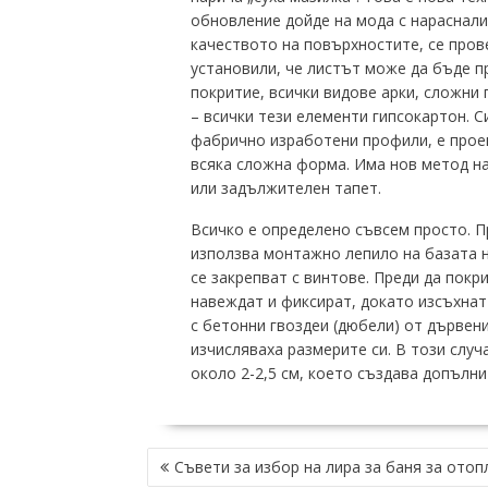
обновление дойде на мода с нараснали
качеството на повърхностите, се пров
установили, че листът може да бъде п
покритие, всички видове арки, сложни 
– всички тези елементи гипсокартон.
С
фабрично изработени профили, е проек
всяка сложна форма.
Има нов метод на
или задължителен тапет.
Всичко е определено съвсем просто.
П
използва монтажно лепило на базата н
се закрепват с винтове.
Преди да покри
навеждат и фиксират, докато изсъхнат
с бетонни гвоздеи (дюбели) от дървен
изчисляваха размерите си.
В този случ
около 2-2,5 см, което създава допълн
НАВИГАЦИЯ
Съвети за избор на лира за баня за отоп