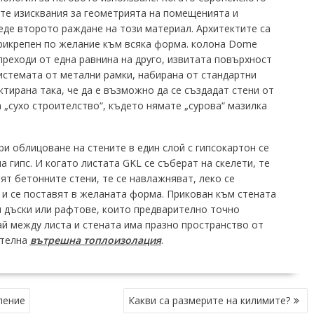
те изисквания за геометрията на помещенията и
еде второто раждане на този материал.
Архитектите са
рикрепен по желание към всяка форма.
колона Dome
преходи от една равнина на друго, извитата повърхност
истемата от метални рамки, набирана от стандартни
тирана така, че да е възможно да се създадат стени от
 „сухо строителство“, където нямате „сурова“ мазилка
ри облицоване на стените в един слой с гипсокартон се
а гипс.
И когато листата GKL се съберат на скелети, те
ят бетонните стени, те се навлажняват, леко се
 и се поставят в желаната форма.
Прикован към стената
и дъски или рафтове, които предварително точно
ай между листа и стената има празно пространство от
ителна
вътрешна топлоизолация
.
ление
Какви са размерите на килимите?