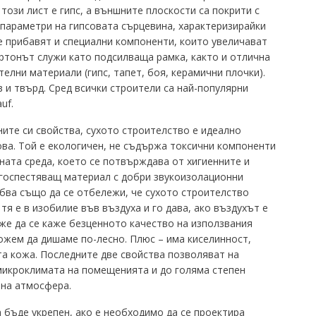
този лист е гипс, а външните плоскости са покрити с
параметри на гипсовата сърцевина, характеризирайки
 се прибавят и специални компоненти, които увеличават
ртонът служи като подсилваща рамка, както и отлична
елни материали (гипс, тапет, боя, керамични плочки).
в и твърд.
Сред всички строители са най-популярни
uf.
ните си свойства, сухото строителство е идеално
ова.
Той е екологичен, не съдържа токсични компоненти
ната среда, което се потвърждава от хигиенните и
госпестяващ материал с добри звукоизолационни
бва също да се отбележи, че сухото строителство
о тя е в изобилие във въздуха и го дава, ако въздухът е
же да се каже безценното качество на използвания
можем да дишаме по-лесно.
Плюс – има киселинност,
та кожа.
Последните две свойства позволяват на
микроклимата на помещенията и до голяма степен
чна атмосфера.
 бъде укрепен, ако е необходимо да се проектира