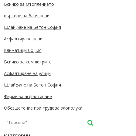
Всичко за Отоплението
къртене на баня цени
Шлайфане на Бетон София
Асфалтиране цени
Климатици София
Всичко за компютрите
Асфалтиране на улици
Шлайфане на Бетон София
Фирми за асфалтиране
Обезщетение при трудова злополука