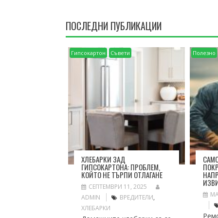
ПОСЛЕДНИ ПУБЛИКАЦИИ
Гипсокартон
Съвети
Полезно
ХЛЕБАРКИ ЗАД
САМО
ГИПСОКАРТОНА: ПРОБЛЕМ,
ПОКР
КОЙТО НЕ ТЪРПИ ОТЛАГАНЕ
НАПР
ИЗВ
СЕПТЕМВРИ 11, 2025
МА
ADMIN
ВРЕДИТЕЛИ
,
ХЛЕБАРКИ
Рем