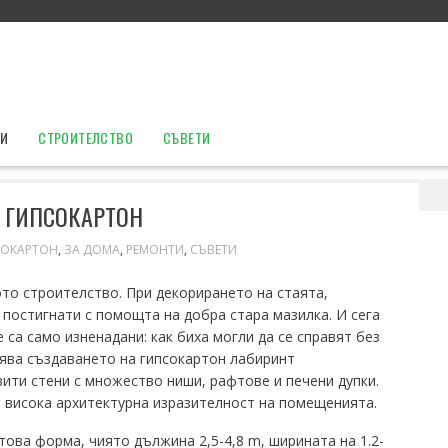
ТИ
СТРОИТЕЛСТВО
СЪВЕТИ
лзите от употребата на гипсокартон
А ГИПСОКАРТОН
СОКАРТОН
,
ЗА ДОМА
,
РЕМОНТИ
,
СЪВЕТИ
ото строителство.
При декорирането на стаята,
 постигнати с помощта на добра стара мазилка.
И сега
 са само изненадани: как биха могли да се справят без
вява създаването на гипсокартон лабиринт
вити стени с множество ниши, рафтове и печени дупки.
 висока архитектурна изразителност на помещенията.
ова форма, чиято дължина 2,5-4,8 m, ширината на 1.2-