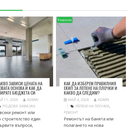
Ремонти
АКВО ЗАВИСИ ЦЕНАТА НА
КАК ДА ИЗБЕРЕМ ПРАВИЛНИЯ
ВАТА ОСНОВА И КАК ДА
ЕКИП ЗА ЛЕПЕНЕ НА ПЛОЧКИ И
ИРАТЕ БЮДЖЕТА СИ
КАКВО ДА СЛЕДИМ?
Й 11, 2026
ADMIN
МАЙ 4, 2026
ADMIN
ПОДОВА ЗАМАЗКА
ЛЕПЕНЕ НА ПЛОЧКИ
,
всеки ремонт или
РЕМОНТ
о строителство един
Ремонтът на банята или
ървите въпроси,
полагането на нова