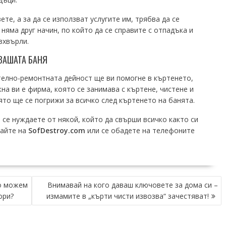
те, а за да се използват услугите им, трябва да се
 няма друг начин, по който да се справите с отпадъка и
зхвърли.
ВАШАТА БАНЯ
телно-ремонтната дейност ще ви помогне в къртенето,
жна ви е фирма, която се занимава с къртене, чистене и
ято ще се погрижи за всичко след къртенето на банята.
 се нуждаете от някой, който да свърши всичко както си
дайте на
SofDestroy.com
или се обадете на телефоните
о можем
Внимавай на кого даваш ключовете за дома си –
ори?
измамите в „кърти чисти извозва“ зачестяват!