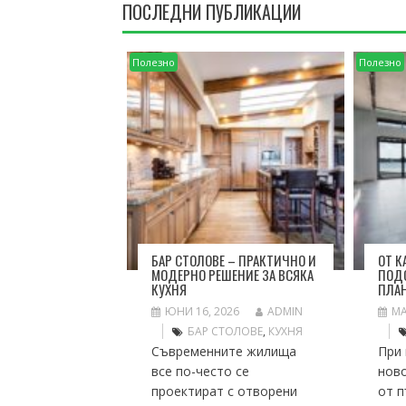
ПОСЛЕДНИ ПУБЛИКАЦИИ
Полезно
Полезно
БАР СТОЛОВЕ – ПРАКТИЧНО И
ОТ К
МОДЕРНО РЕШЕНИЕ ЗА ВСЯКА
ПОДО
КУХНЯ
ПЛАН
ЮНИ 16, 2026
ADMIN
МА
БАР СТОЛОВЕ
,
КУХНЯ
Съвременните жилища
При 
все по-често се
нов
проектират с отворени
от п