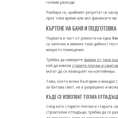
големи разходи.
Разбира се, крайният резултат си засл
през това време или ако финансите ви 
КЪРТЕНЕ НА БАНЯ И ПОДГОТОВКА
Първата и част от ремонта на една
ба
се започне и именно тази дейност пос
мокрото помещение.
Трябва да намерите
фирма от типа кър
кой да извози
старите плочки и санита
могат да се изхвърлят на контейнера.
Това, което всеки българин е виждал с
за битова смет, не е разрешено и може
КЪДЕ СЕ ИЗВОЗВАТ ТОГАВА ОТПАДЪЦ
След като старите плочки и старата са
строителни отпадъци, трябва да се ра
до специално депо за строителни отпа