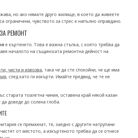
ужава, но ако нямате друго жилище, в което да живеете
са ограничени, чувството за стрес е напълно оправдано.
 ЗА РЕМОНТ
ня
е къртенето. Това е важна стъпка, с която трябва да
тавя началото на същинската ремонтна дейност на
ти, чисти и извозва
, така че да сте спокойни, че ще има
рия
, след като ги изкърти. Имайте предвид, че те не
ъс старата тоалетна чиния, оставена край някой казан
 да доведе до солена глоба.
ИТЕ
нитария се премахнат, те, заедно с другите натрупани
зчистят от мястото, а изкъртеното трябва да се отнесе
дъци.