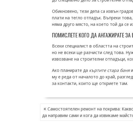
Обикновено, тези депа са извън градове
плати на тегло отпадък. Въпреки това,
няма друго място, на което той да се и
ПОМИСЛЕТЕ КОГО ДА АНГАЖИРАТЕ ЗА 
Всеки специалист в областта на строи
но не всеки ще разчисти след това. Ну
извозване на строителни отпадъци, ко
Ако планирате да
къртите стара баня
и
му е реда от началото до край, разгле
за контакти, които ще откриете там.
НАВИГАЦИЯ
Самостоятелен ремонт на покрива: Какв
да направим сами и кога да извикаме майст