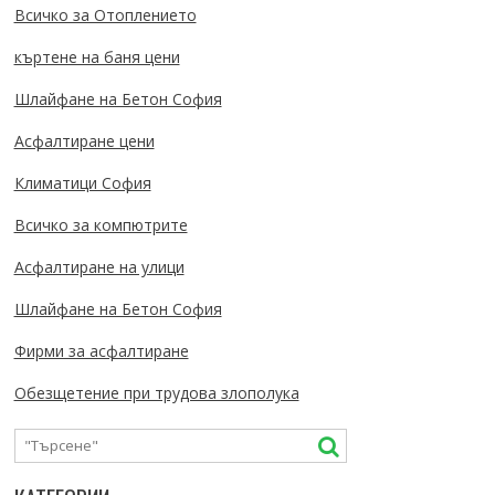
Всичко за Отоплението
къртене на баня цени
Шлайфане на Бетон София
Асфалтиране цени
Климатици София
Всичко за компютрите
Асфалтиране на улици
Шлайфане на Бетон София
Фирми за асфалтиране
Обезщетение при трудова злополука