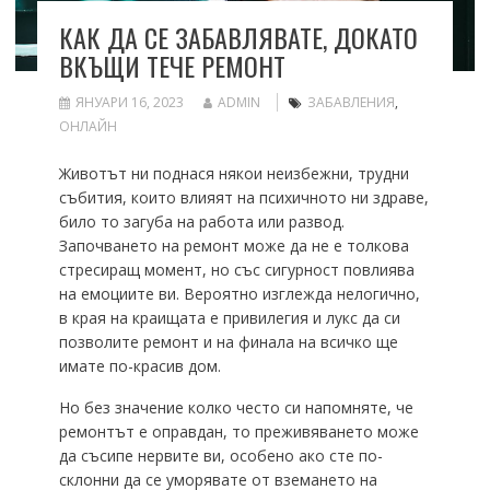
КАК ДА СЕ ЗАБАВЛЯВАТЕ, ДОКАТО
ВКЪЩИ ТЕЧЕ РЕМОНТ
ЯНУАРИ 16, 2023
ADMIN
ЗАБАВЛЕНИЯ
,
ОНЛАЙН
Животът ни поднася някои неизбежни, трудни
събития, които влияят на психичното ни здраве,
било то загуба на работа или развод.
Започването на ремонт може да не е толкова
стресиращ момент, но със сигурност повлиява
на емоциите ви. Вероятно изглежда нелогично,
в края на краищата е привилегия и лукс да си
позволите ремонт и на финала на всичко ще
имате по-красив дом.
Но без значение колко често си напомняте, че
ремонтът е оправдан, то преживяването може
да съсипе нервите ви, особено ако сте по-
склонни да се уморявате от вземането на