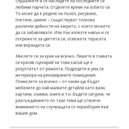
слушалките и се насладете на последните си
любими парчета. Отделете време на хобито си.
То може да е редене на пъзел, рисуване,
плетене, шиене – съществуват толкова
различни дейности на закрито, с които можете
да се забавлявате. Или пък излезте навън и се
погрижете за цветята си, освежете терасата
или верандата си.
Мислете си за края на всичко. Пишете в главата
си красив сценарий за това какъв ще е
резултатът от ремонта. Подредете в ума си
интериора на реновираните помещения.
Помислете за всичко – от какви ще бъдат
мебелите до най-малките детайли като вази,
картини, снимки, книги и т.н. Бъдете сигурни, че
разсъждаването по тази тема ще отвлече
вниманието на случващата се неразбория във
вашия дом.