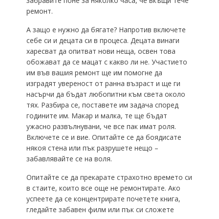
забравите поне за няколко часа, че вкъщи тече
ремонт.
А защо е нужно да бягате? Напротив включете
себе си и децата си в процеса. Децата винаги
харесват да опитват нови неща, освен това
обожават да се мацат с какво ли не. Участието
им във вашия ремонт ще им помогне да
изградят увереност от ранна възраст и ще ги
насърчи да бъдат любопитни към света около
тях. Разбира се, поставете им задача според
годините им. Макар и малка, те ще бъдат
ужасно развълнувани, че все пак имат роля.
Включете се и вие. Опитайте се да боядисате
някоя стена или пък разрушете нещо –
забавлявайте се на воля.
Опитайте се да прекарате страхотно времето си
в стаите, които все още не ремонтирате. Ако
успеете да се концентрирате почетете книга,
гледайте забавен филм или пък си сложете