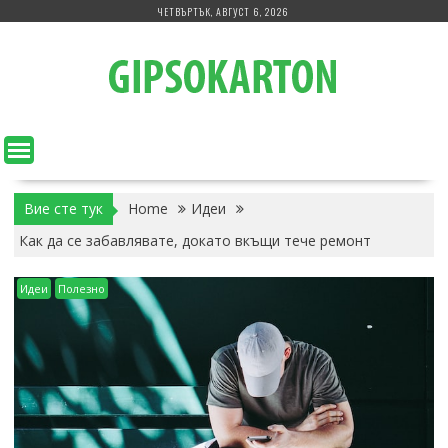
Skip
ЧЕТВЪРТЪК, АВГУСТ 6, 2026
to
content
Вие сте тук
Home
Идеи
Как да се забавлявате, докато вкъщи тече ремонт
Идеи
Полезно