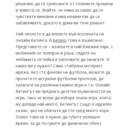
решения, да се тревожите от големите промени
в живота си. Знайте, че няма за какво да се
чувствате виновни и има начини как да се
забавлявате, докато в дома ви тече ремонт.
Най-лесното е да влезете във вселената на
онлайн бетинга. В
betano
това е възможно.
Представете си – излизате в най-близкия парк, с
мобилния си телефон в ръка, сядате на
любимата си пейка и започвате да залагате. И
какво ви е нужно? Само стабилна интернет
мрежа. Ако сте фенове на футбола, можете да
прочетете актуални футболни прогнози, да
залагате на различни казино игри и т.н. Онлайн
бетингът ви предлага десетки възможности за
игри, така че всеки да избере онази игра, която
му допада най-много. Бетингът също е идеален
за вас, ако не обичате да сте сред много хора.
Освен това не е нужно да губите излишно
време, за да пътувате до физически обект.