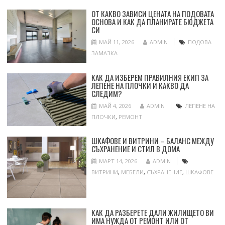
ОТ КАКВО ЗАВИСИ ЦЕНАТА НА ПОДОВАТА
ОСНОВА И КАК ДА ПЛАНИРАТЕ БЮДЖЕТА
СИ
МАЙ 11, 2026
ADMIN
ПОДОВА
ЗАМАЗКА
КАК ДА ИЗБЕРЕМ ПРАВИЛНИЯ ЕКИП ЗА
ЛЕПЕНЕ НА ПЛОЧКИ И КАКВО ДА
СЛЕДИМ?
МАЙ 4, 2026
ADMIN
ЛЕПЕНЕ НА
ПЛОЧКИ
,
РЕМОНТ
ШКАФОВЕ И ВИТРИНИ – БАЛАНС МЕЖДУ
СЪХРАНЕНИЕ И СТИЛ В ДОМА
МАРТ 14, 2026
ADMIN
ВИТРИНИ
,
МЕБЕЛИ
,
СЪХРАНЕНИЕ
,
ШКАФОВЕ
КАК ДА РАЗБЕРЕТЕ ДАЛИ ЖИЛИЩЕТО ВИ
ИМА НУЖДА ОТ РЕМОНТ ИЛИ ОТ