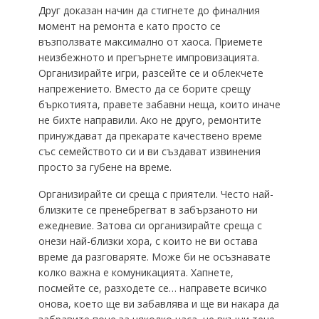
Друг доказан начин да стигнете до финалния
момент на ремонта е като просто се
възползвате максимално от хаоса. Приемете
неизбежното и прегърнете импровизацията.
Организирайте игри, разсейте се и облекчете
напрежението. Вместо да се борите срещу
бъркотията, правете забавни неща, които иначе
не бихте направили. Ако не друго, ремонтите
принуждават да прекарате качествено време
със семейството си и ви създават извинения
просто за губене на време.
Организирайте си среща с приятели. Често най-
близките се пренебрегват в забързаното ни
ежедневие. Затова си организирайте среща с
онези най-близки хора, с които не ви остава
време да разговаряте. Може би не осъзнавате
колко важна е комуникацията. Хапнете,
посмейте се, разходете се… направете всичко
онова, което ще ви забавлява и ще ви накара да