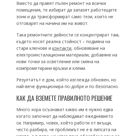
Вместо да правят пълен ремонт на всички
помещения, те избират да запазят работещите
зони и да трансформират само тези, които не
отговарят на начина им на живот.
Така ремонтните дейности се концентрират там,
където носят реална стойност – подмяна на
стари ключове и
контакти
, обновяване на
електроинсталационни материали, добавяне на
нови точки за осветление или смяна на
компрометирани връзки и клеми.
Резултатът е дом, който изглежда обновен, но
най-вече функционира по-добре и по-безопасно.
КАК ДА ВЗЕМЕТЕ ПРАВИЛНОТО РЕШЕНИЕ
Много хора осъзнават какво им е нужно едва
когато започнат да наблюдават ежедневието
си. Например, човек, който работи от вкъщи,
често разбира, че проблемът не е в липсата на