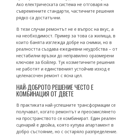
Ако електрическата система не отговаря на
съвременните стандарти, частичните решения
рядко са достатъчни.
В тези случаи ремонтът не е въпрос на вкус, а
на необходимост. Пример за това са жилища, в
които банята изглежда добре на снимки, но в
реалността създава ежедневни неудобства – от
нестабилни връзки до неправилно оразмерени
ключове за бойлер. Тук козметичните решения
не работят и единственият устойчив изход е
целенасочен ремонт с ясна цел.
НАЙ-ДОБРОТО РЕШЕНИЕ ЧЕСТО Е
КОМБИНАЦИЯ ОТ ДВЕТЕ
В практиката най-успешните трансформации се
получават, когато ремонтът и преосмислянето
на пространството се комбинират. Един реален
сценарий е двойка, която купува апартамент в
добро състояние, но с остаряло разпределение.