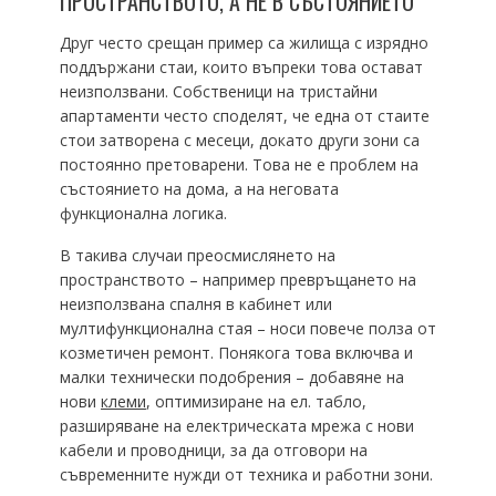
ПРОСТРАНСТВОТО, А НЕ В СЪСТОЯНИЕТО
Друг често срещан пример са жилища с изрядно
поддържани стаи, които въпреки това остават
неизползвани. Собственици на тристайни
апартаменти често споделят, че една от стаите
стои затворена с месеци, докато други зони са
постоянно претоварени. Това не е проблем на
състоянието на дома, а на неговата
функционална логика.
В такива случаи преосмислянето на
пространството – например превръщането на
неизползвана спалня в кабинет или
мултифункционална стая – носи повече полза от
козметичен ремонт. Понякога това включва и
малки технически подобрения – добавяне на
нови
клеми
, оптимизиране на ел. табло,
разширяване на електрическата мрежа с нови
кабели и проводници, за да отговори на
съвременните нужди от техника и работни зони.