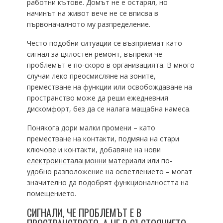
работни кътове. Домът не е остарял, но
начинът на живот вече не се вписва в
първоначалното му разпределение.
Често подобни ситуации се възприемат като
сигнал за цялостен ремонт, въпреки че
проблемът е по-скоро в организацията. В много
случаи леко преосмисляне на зоните,
преместване на функции или освобождаване на
пространство може да реши ежедневния
дискомфорт, без да се налага мащабна намеса.
Понякога дори малки промени – като
преместване на контакти, подмяна на стари
ключове и контакти, добавяне на нови
електроинсталационни материали
или по-
удобно разположение на осветлението – могат
значително да подобрят функционалността на
помещението.
СИГНАЛИ, ЧЕ ПРОБЛЕМЪТ Е В