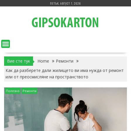
Skip
ПЕТЪК, АВГУСТ 7, 2026
to
content
Вие сте тук
Home
Ремонти
Как да разберете дали жилището ви има нужда от ремонт
или от преосмисляне на пространството
Полезно
Ремонти