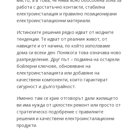
място, а в това, че няма ясно обособена зона за
работа с достатъчно контакти, стабилна
електроинсталация и правилно позиционирани
електроинсталационни материали.
Истинските решения рядко идват от модните
тенденции. Те идват от реалния живот, от
навиците и от начина, по който използваме
дома си всеки ден. Понякога това означава ново
разпределение. Друг път – подмяна на остарели
бойлерни ключове, обновяване на
електроинсталацията или добавяне на
качествени компоненти, които гарантират
сигурност и дълготрайност.
Именно там се крие отговорът дали жилището
ви има нужда от цялостен ремонт или просто от
стратегическо подобрение с правилните
решения и качествени електроинсталационни
продукти.