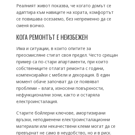
Реалният живот показва, че когато домът се
адаптира към навиците на хората, комфортът
се повишава осезаемо, без непременно да се
сменя всичко.
КОГА РЕМОНТЪТ Е НЕИЗБЕЖЕН
Има и ситуации, в които опитите за
преосмисляне стигат своя предел. Често срещан
пример са по-стари апартаменти, при които
собствениците отлагат ремонта с години,
компенсирайки с мебели и декорация. В един
момент обаче започват да се появяват
проблеми – влага, износени повърхности,
нефункционални зони, както и остаряла
електроинсталация.
Старите бойлерни ключове, амортизирани
връзки, неподменени електроинсталационни
материали или некачествени клеми могат да се
превърнат не само в неудобство, но и в риск.