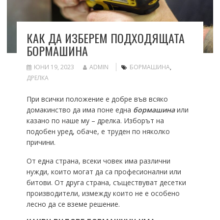
КАК ДА ИЗБЕРЕМ ПОДХОДЯЩАТА
БОРМАШИНА
ЮНИ 19, 2023
ADMIN
БОРМАШИНА
,
ДРЕЛКА
При всички положение е добре във всяко
домакинство да има поне една
бормашина
или
казано по наше му – дрелка. Изборът на
подобен уред, обаче, е труден по няколко
причини.
От една страна, всеки човек има различни
нужди, които могат да са професионални или
битови. От друга страна, съществуват десетки
производители, измежду които не е особено
лесно да се вземе решение.