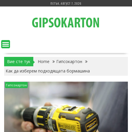
Skip
ПЕТЪК, АВГУСТ 7, 2026
to
content
Вие сте тук
Home
Гипсокартон
Как да изберем подходящата бормашина
Гипсокартон