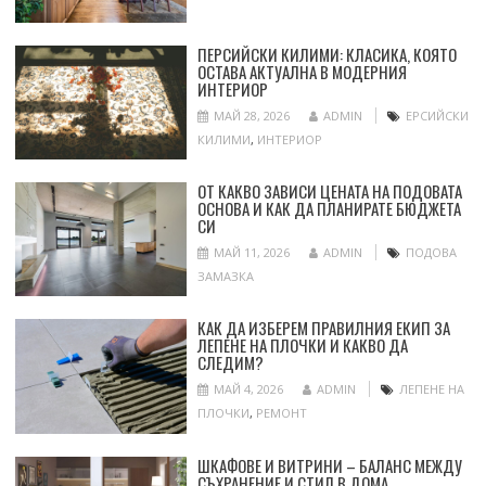
ПЕРСИЙСКИ КИЛИМИ: КЛАСИКА, КОЯТО
ОСТАВА АКТУАЛНА В МОДЕРНИЯ
ИНТЕРИОР
МАЙ 28, 2026
ADMIN
ЕРСИЙСКИ
КИЛИМИ
,
ИНТЕРИОР
ОТ КАКВО ЗАВИСИ ЦЕНАТА НА ПОДОВАТА
ОСНОВА И КАК ДА ПЛАНИРАТЕ БЮДЖЕТА
СИ
МАЙ 11, 2026
ADMIN
ПОДОВА
ЗАМАЗКА
КАК ДА ИЗБЕРЕМ ПРАВИЛНИЯ ЕКИП ЗА
ЛЕПЕНЕ НА ПЛОЧКИ И КАКВО ДА
СЛЕДИМ?
МАЙ 4, 2026
ADMIN
ЛЕПЕНЕ НА
ПЛОЧКИ
,
РЕМОНТ
ШКАФОВЕ И ВИТРИНИ – БАЛАНС МЕЖДУ
СЪХРАНЕНИЕ И СТИЛ В ДОМА