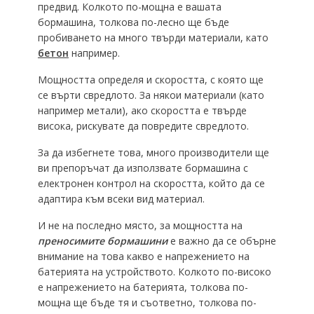
предвид. Колкото по-мощна е вашата
бормашина, толкова по-лесно ще бъде
пробиването на много твърди материали, като
бетон
например.
Мощността определя и скоростта, с която ще
се върти свредлото. За някои материали (като
например метали), ако скоростта е твърде
висока, рискувате да повредите свредлото.
За да избегнете това, много производители ще
ви препоръчат да използвате бормашина с
електронен контрол на скоростта, който да се
адаптира към всеки вид материал.
И не на последно място, за мощността на
преносимите бормашини
е важно да се обърне
внимание на това какво е напрежението на
батерията на устройството. Колкото по-високо
е напрежението на батерията, толкова по-
мощна ще бъде тя и съответно, толкова по-