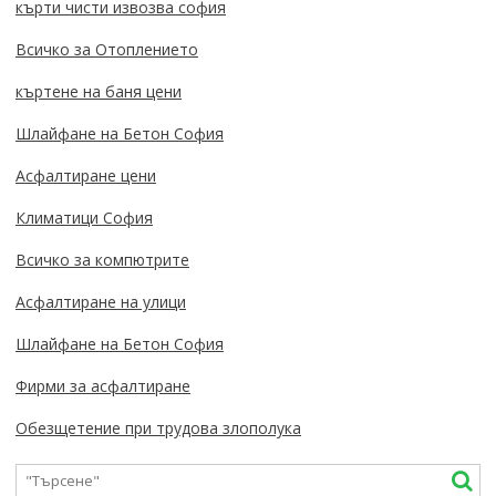
кърти чисти извозва софия
Всичко за Отоплението
къртене на баня цени
Шлайфане на Бетон София
Асфалтиране цени
Климатици София
Всичко за компютрите
Асфалтиране на улици
Шлайфане на Бетон София
Фирми за асфалтиране
Обезщетение при трудова злополука