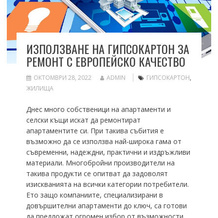
ИЗПОЛЗВАНЕ НА ГИПСОКАРТОН ЗА
РЕМОНТ С ЕВРОПЕЙСКО КАЧЕСТВО
ОКТОМВРИ 28, 2022
ADMIN
ГИПСОКАРТОН
,
ЖИЛИЩА
Днес много собственици на апартаменти и
селски къщи искат да ремонтират
апартаментите си.
При такива събития е
възможно да се използва най-широка гама от
съвременни, надеждни, практични и издръжливи
материали.
Многобройни производители на
такива продукти се опитват да задоволят
изискванията на всички категории потребители.
Ето защо компаниите, специализирани в
довършителни апартаменти до ключ, са готови
да предложат огромен избор от възможности