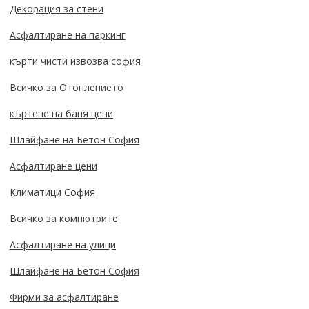
Декорация за стени
Асфалтиране на паркинг
кърти чисти извозва софия
Всичко за Отоплението
къртене на баня цени
Шлайфане на Бетон София
Асфалтиране цени
Климатици София
Всичко за компютрите
Асфалтиране на улици
Шлайфане на Бетон София
Фирми за асфалтиране