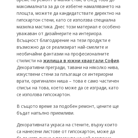
максималната за да се избегне намаляването на
площта, можете да кандидатствате директно на
гипскартон стени, като се използва специална
мазилка мастика.
Днес този материал е особено
уважаван от дизайнерите на интериора.
Всъщност благодарение на тези продукти е
възможно да се реализират най-смелите и
необичайни фантазии на професионалните
стилисти на
жилища в южни квартали София
.
Декоративни прегради, тавани на няколко нива,
изкуствени стени за плъзгащи се интериорни
врати, оригинален ниша – това е само частичен
списък на това, което може да се изгради, като
се използва гипсокартон.
В същото време за подобен ремонт, цените ще
бъдат напълно приемливи.
Декоративната украса на стените, върху които
са нанесени листове от гипсокартон, може да