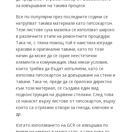
за извършване на такива процеси.
Все по-популярни през последните години се
натрупват такива материали като гипсокартон.
Тези листове суха мазилка се използват широко
в различните етапи на ремонтните процедури.
Така че, с тяхна помощ той е наистина изгради
красиви и оригинални тавани, като по този
начин да може да се скрие неестетични
елементи и комуникация.
Има някои условия,
които трябва да бъдат изпълнени, като се
използва гипсокартон за довършване на стени и
тавани.
Така че, преди да се приложи директно
към този материал, се създава един вид
подконструкция на дървени стелажи.
След това
се нанасят върху листове от гипсокартон, върху
които са отрязани отвори за гнезда, ключове и
др.
Когато използването на GCR се извършва по
време на ремонт в малки стаи, а след това до