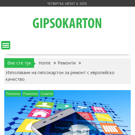
Skip
ЧЕТВЪРТЪК, АВГУСТ 6, 2026
to
content
Вие сте тук
Home
Ремонти
Използване на гипсокартон за ремонт с европейско
качество
Полезно
Ремонти
Съвети