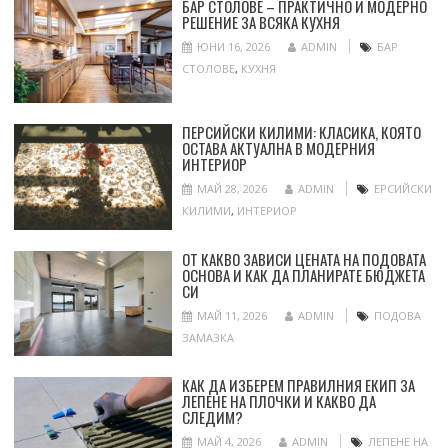
БАР СТОЛОВЕ – ПРАКТИЧНО И МОДЕРНО
РЕШЕНИЕ ЗА ВСЯКА КУХНЯ
ЮНИ 16, 2026
ADMIN
БАР
СТОЛОВЕ
,
КУХНЯ
ПЕРСИЙСКИ КИЛИМИ: КЛАСИКА, КОЯТО
ОСТАВА АКТУАЛНА В МОДЕРНИЯ
ИНТЕРИОР
МАЙ 28, 2026
ADMIN
ЕРСИЙСКИ
КИЛИМИ
,
ИНТЕРИОР
ОТ КАКВО ЗАВИСИ ЦЕНАТА НА ПОДОВАТА
ОСНОВА И КАК ДА ПЛАНИРАТЕ БЮДЖЕТА
СИ
МАЙ 11, 2026
ADMIN
ПОДОВА
ЗАМАЗКА
КАК ДА ИЗБЕРЕМ ПРАВИЛНИЯ ЕКИП ЗА
ЛЕПЕНЕ НА ПЛОЧКИ И КАКВО ДА
СЛЕДИМ?
МАЙ 4, 2026
ADMIN
ЛЕПЕНЕ НА