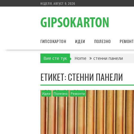
Skip
НЕДЕЛЯ, АВГУСТ 9, 2026
to
content
ГИПСОКАРТОН
ИДЕИ
ПОЛЕЗНО
РЕМОН
Вие сте тук
Home
стенни панели
ЕТИКЕТ:
СТЕННИ ПАНЕЛИ
Идеи
Полезно
Ремонти