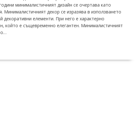
години минималистичният дизайн се очертава като
я. Минималистичният декор се изразява в използването
й декоративни елементи. При него е характерно
йн, който е същевременно елегантен. Минималистичният
то…