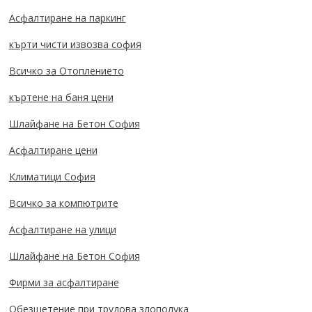
Асфалтиране на паркинг
кърти чисти извозва софия
Всичко за Отоплението
къртене на баня цени
Шлайфане на Бетон София
Асфалтиране цени
Климатици София
Всичко за компютрите
Асфалтиране на улици
Шлайфане на Бетон София
Фирми за асфалтиране
Обезщетение при трудова злополука