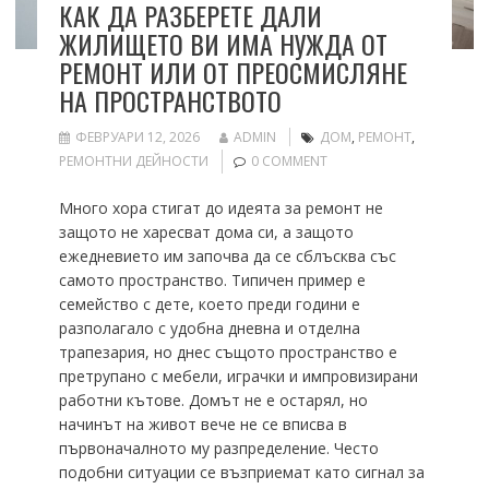
КАК ДА РАЗБЕРЕТЕ ДАЛИ
ЖИЛИЩЕТО ВИ ИМА НУЖДА ОТ
РЕМОНТ ИЛИ ОТ ПРЕОСМИСЛЯНЕ
НА ПРОСТРАНСТВОТО
ФЕВРУАРИ 12, 2026
ADMIN
ДОМ
,
РЕМОНТ
,
РЕМОНТНИ ДЕЙНОСТИ
0 COMMENT
Много хора стигат до идеята за ремонт не
защото не харесват дома си, а защото
ежедневието им започва да се сблъсква със
самото пространство. Типичен пример е
семейство с дете, което преди години е
разполагало с удобна дневна и отделна
трапезария, но днес същото пространство е
претрупано с мебели, играчки и импровизирани
работни кътове. Домът не е остарял, но
начинът на живот вече не се вписва в
първоначалното му разпределение. Често
подобни ситуации се възприемат като сигнал за