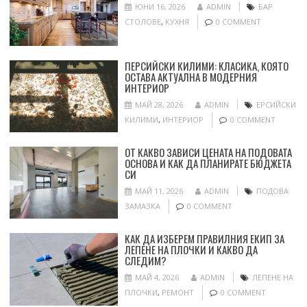
ЮНИ 16, 2026
ADMIN
БАР
СТОЛОВЕ
,
КУХНЯ
0 COMMENT
ПЕРСИЙСКИ КИЛИМИ: КЛАСИКА, КОЯТО
ОСТАВА АКТУАЛНА В МОДЕРНИЯ
ИНТЕРИОР
МАЙ 28, 2026
ADMIN
ЕРСИЙСКИ
КИЛИМИ
,
ИНТЕРИОР
0 COMMENT
ОТ КАКВО ЗАВИСИ ЦЕНАТА НА ПОДОВАТА
ОСНОВА И КАК ДА ПЛАНИРАТЕ БЮДЖЕТА
СИ
МАЙ 11, 2026
ADMIN
ПОДОВА
ЗАМАЗКА
0 COMMENT
КАК ДА ИЗБЕРЕМ ПРАВИЛНИЯ ЕКИП ЗА
ЛЕПЕНЕ НА ПЛОЧКИ И КАКВО ДА
СЛЕДИМ?
МАЙ 4, 2026
ADMIN
ЛЕПЕНЕ НА
ПЛОЧКИ
,
РЕМОНТ
0 COMMENT