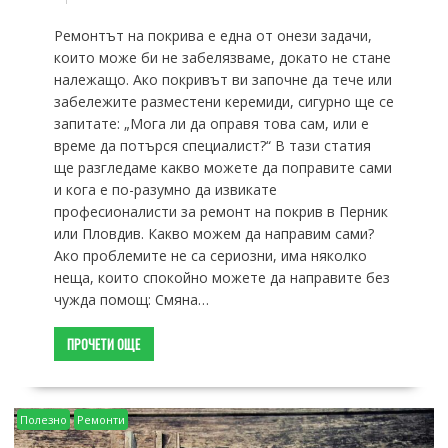
Ремонтът на покрива е една от онези задачи,
които може би не забелязваме, докато не стане
належащо. Ако покривът ви започне да тече или
забележите разместени керемиди, сигурно ще се
запитате: „Мога ли да оправя това сам, или е
време да потърся специалист?“ В тази статия
ще разгледаме какво можете да поправите сами
и кога е по-разумно да извикате
професионалисти за ремонт на покрив в Перник
или Пловдив. Какво можем да направим сами?
Ако проблемите не са сериозни, има няколко
неща, които спокойно можете да направите без
чужда помощ: Смяна…
ПРОЧЕТИ ОЩЕ
Полезно
Ремонти