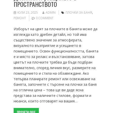
ПРОСТРАНСТВОТО
ЮЛИ 23, 2025
ADMIN
ПЛОЧКИ ЗА БАНЯ
,
РЕМОНТ
0 COMMENT
Изборът на цвят за плочките в банята може да
изглежда като дребен детайл, но той има
съществено значение за атмосферата,
визуалното възприятие и усещането в
помещението. Освен функционалността, банята
е и място за релакс и възстановяване, затова
цветът на плочките трябва да бъде подбран
внимателно, според личния вкус, размерите на
помещението и стила на обзавеждане. Ако
тепърва планирате ремонт или освежаване на
банята, започнете с търсене на плочки за баня
на отлична цена – това ще ви даде ясна
представа за наличните стилове, формати и
нюанси, които отговарят на вашия…
ПРОЧЕТИ ОЩЕ