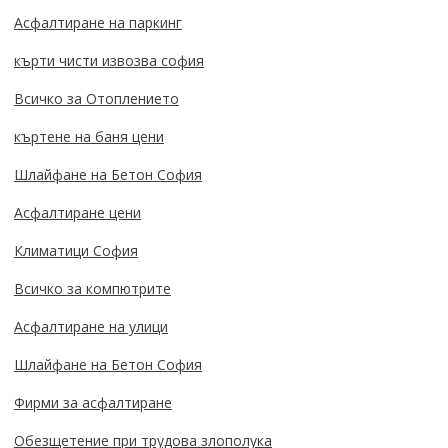
Асфалтиране на паркинг
кърти чисти извозва софия
Всичко за Отоплението
къртене на баня цени
Шлайфане на Бетон София
Асфалтиране цени
Климатици София
Всичко за компютрите
Асфалтиране на улици
Шлайфане на Бетон София
Фирми за асфалтиране
Обезщетение при трудова злополука