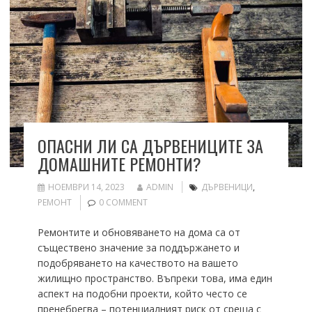
ОПАСНИ ЛИ СА ДЪРВЕНИЦИТЕ ЗА
ДОМАШНИТЕ РЕМОНТИ?
НОЕМВРИ 14, 2023
ADMIN
ДЪРВЕНИЦИ
,
РЕМОНТ
0 COMMENT
Ремонтите и обновяването на дома са от
съществено значение за поддържането и
подобряването на качеството на вашето
жилищно пространство. Въпреки това, има един
аспект на подобни проекти, който често се
пренебрегва – потенциалният риск от среща с