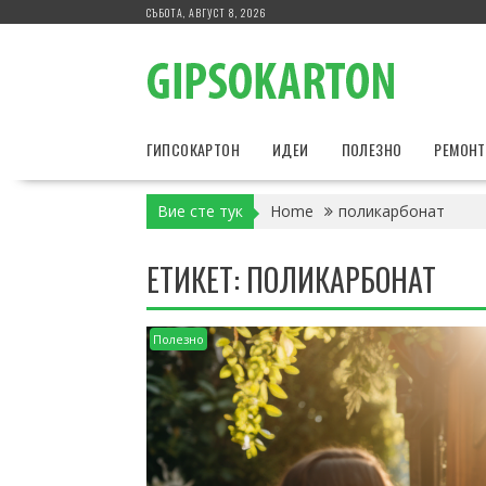
Skip
СЪБОТА, АВГУСТ 8, 2026
to
content
ГИПСОКАРТОН
ИДЕИ
ПОЛЕЗНО
РЕМОН
Вие сте тук
Home
поликарбонат
ЕТИКЕТ:
ПОЛИКАРБОНАТ
Полезно