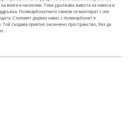
 на влага и насекоми. Това удължава живота на навеса и
ддръжка. Поликарбонатните панели се монтират с лек
водата. Стилният дървен навес с поликарбонат е
. Той създава приятно засенчено пространство, без да
но…