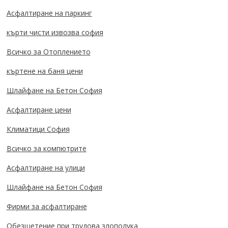
Асфалтиране на паркинг
кърти чисти извозва софия
Всичко за Отоплението
къртене на баня цени
Шлайфане на Бетон София
Асфалтиране цени
Климатици София
Всичко за компютрите
Асфалтиране на улици
Шлайфане на Бетон София
Фирми за асфалтиране
Обезщетение при трудова злополука