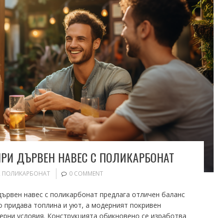
ПРИ ДЪРВЕН НАВЕС С ПОЛИКАРБОНАТ
,
ПОЛИКАРБОНАТ
0 COMMENT
 дървен навес с поликарбонат предлага отличен баланс
 придава топлина и уют, а модерният покривен
ерни условия. Конструкцията обикновено се изработва