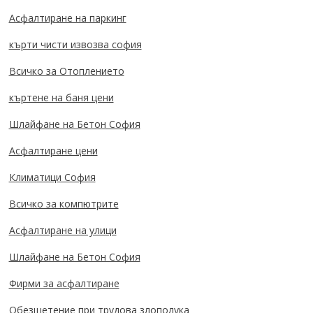
Асфалтиране на паркинг
кърти чисти извозва софия
Всичко за Отоплението
къртене на баня цени
Шлайфане на Бетон София
Асфалтиране цени
Климатици София
Всичко за компютрите
Асфалтиране на улици
Шлайфане на Бетон София
Фирми за асфалтиране
Обезщетение при трудова злополука