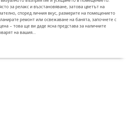
 визуалното възприятие и усещането в помещението.
ясто за релакс и възстановяване, затова цветът на
ателно, според личния вкус, размерите на помещението
планирате ремонт или освежаване на банята, започнете с
цена – това ще ви даде ясна представа за наличните
оварят на вашия…