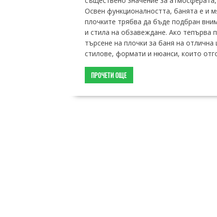
съществено значение за атмосферата,
Освен функционалността, банята е и м
плочките трябва да бъде подбран вним
и стила на обзавеждане. Ако тепърва 
търсене на плочки за баня на отлична 
стилове, формати и нюанси, които отг
ПРОЧЕТИ ОЩЕ