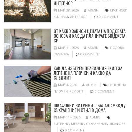
ИНТЕРИОР
МАЙ 28, 2026
ADMIN
ЕРСИЙСКИ
КИЛИМИ
,
ИНТЕРИОР
0 COMMENT
ОТ КАКВО ЗАВИСИ ЦЕНАТА НА ПОДОВАТА
ОСНОВА И КАК ДА ПЛАНИРАТЕ БЮДЖЕТА
СИ
МАЙ 11, 2026
ADMIN
ПОДОВА
ЗАМАЗКА
0 COMMENT
КАК ДА ИЗБЕРЕМ ПРАВИЛНИЯ ЕКИП ЗА
ЛЕПЕНЕ НА ПЛОЧКИ И КАКВО ДА
СЛЕДИМ?
МАЙ 4, 2026
ADMIN
ЛЕПЕНЕ НА
ПЛОЧКИ
,
РЕМОНТ
0 COMMENT
ШКАФОВЕ И ВИТРИНИ – БАЛАНС МЕЖДУ
СЪХРАНЕНИЕ И СТИЛ В ДОМА
МАРТ 14, 2026
ADMIN
ВИТРИНИ
,
МЕБЕЛИ
,
СЪХРАНЕНИЕ
,
ШКАФОВЕ
0 COMMENT