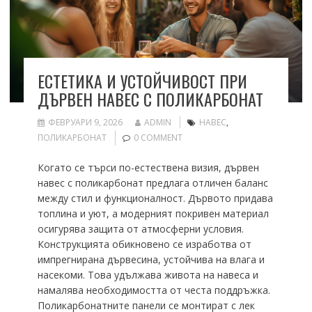
ЕСТЕТИКА И УСТОЙЧИВОСТ ПРИ
ДЪРВЕН НАВЕС С ПОЛИКАРБОНАТ
ФЕВРУАРИ 9, 2026
ADMIN
НАВЕС
,
ПОЛИКАРБОНАТ
0 COMMENT
Когато се търси по-естествена визия, дървен
навес с поликарбонат предлага отличен баланс
между стил и функционалност. Дървото придава
топлина и уют, а модерният покривен материал
осигурява защита от атмосферни условия.
Конструкцията обикновено се изработва от
импрегнирана дървесина, устойчива на влага и
насекоми. Това удължава живота на навеса и
намалява необходимостта от честа поддръжка.
Поликарбонатните панели се монтират с лек