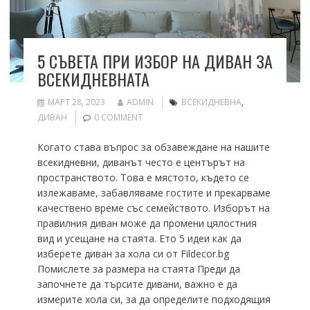
5 СЪВЕТА ПРИ ИЗБОР НА ДИВАН ЗА
ВСЕКИДНЕВНАТА
МАРТ 28, 2023
ADMIN
ВСЕКИДНЕВНА
,
ДИВАН
0 COMMENT
Когато става въпрос за обзавеждане на нашите
всекидневни, диванът често е центърът на
пространството. Това е мястото, където се
излежаваме, забавляваме гостите и прекарваме
качествено време със семейството. Изборът на
правилния диван може да промени цялостния
вид и усещане на стаята. Ето 5 идеи как да
изберете диван за хола си от Fildecor.bg
Помислете за размера на стаята Преди да
започнете да търсите дивани, важно е да
измерите хола си, за да определите подходящия