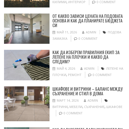
КИЛИМИ
,
ИНТЕРИОР
0 COMMENT
ОТ КАКВО ЗАВИСИ ЦЕНАТА НА ПОДОВАТА
ОСНОВА И КАК ДА ПЛАНИРАТЕ БЮДЖЕТА
СИ
МАЙ 11, 2026
ADMIN
ПОДОВА
ЗАМАЗКА
0 COMMENT
КАК ДА ИЗБЕРЕМ ПРАВИЛНИЯ ЕКИП ЗА
ЛЕПЕНЕ НА ПЛОЧКИ И КАКВО ДА
СЛЕДИМ?
МАЙ 4, 2026
ADMIN
ЛЕПЕНЕ НА
ПЛОЧКИ
,
РЕМОНТ
0 COMMENT
ШКАФОВЕ И ВИТРИНИ – БАЛАНС МЕЖДУ
СЪХРАНЕНИЕ И СТИЛ В ДОМА
МАРТ 14, 2026
ADMIN
ВИТРИНИ
,
МЕБЕЛИ
,
СЪХРАНЕНИЕ
,
ШКАФОВЕ
0 COMMENT