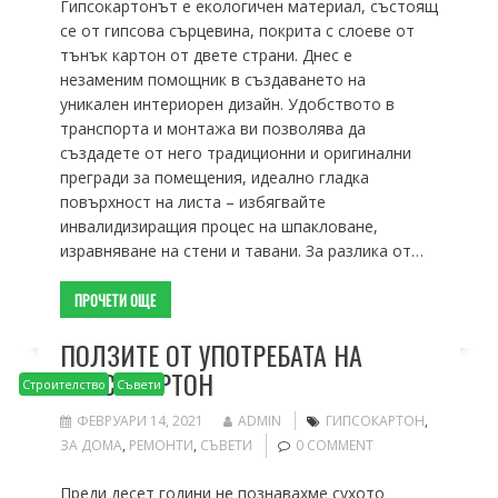
Гипсокартонът е екологичен материал, състоящ
се от гипсова сърцевина, покрита с слоеве от
тънък картон от двете страни. Днес е
незаменим помощник в създаването на
уникален интериорен дизайн. Удобството в
транспорта и монтажа ви позволява да
създадете от него традиционни и оригинални
прегради за помещения, идеално гладка
повърхност на листа – избягвайте
инвалидизиращия процес на шпакловане,
изравняване на стени и тавани. За разлика от…
ПРОЧЕТИ ОЩЕ
ПОЛЗИТЕ ОТ УПОТРЕБАТА НА
ГИПСОКАРТОН
Строителство
Съвети
ФЕВРУАРИ 14, 2021
ADMIN
ГИПСОКАРТОН
,
ЗА ДОМА
,
РЕМОНТИ
,
СЪВЕТИ
0 COMMENT
Преди десет години не познавахме сухото