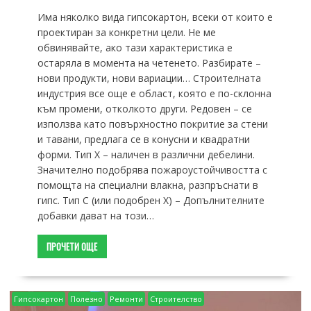
Има няколко вида гипсокартон, всеки от които е
проектиран за конкретни цели. Не ме
обвинявайте, ако тази характеристика е
остаряла в момента на четенето. Разбирате –
нови продукти, нови вариации… Строителната
индустрия все още е област, която е по-склонна
към промени, отколкото други. Редовен – се
използва като повърхностно покритие за стени
и тавани, предлага се в конусни и квадратни
форми. Тип X – наличен в различни дебелини.
Значително подобрява пожароустойчивостта с
помощта на специални влакна, разпръснати в
гипс. Тип C (или подобрен X) – Допълнителните
добавки дават на този…
ПРОЧЕТИ ОЩЕ
Гипсокартон
Полезно
Ремонти
Строителство