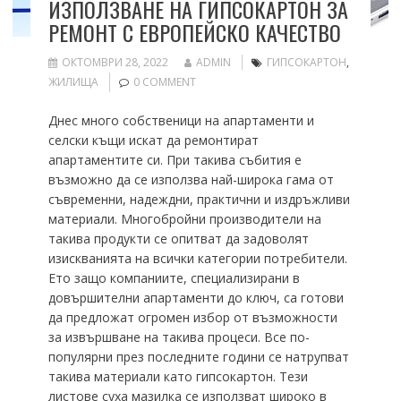
ИЗПОЛЗВАНЕ НА ГИПСОКАРТОН ЗА
РЕМОНТ С ЕВРОПЕЙСКО КАЧЕСТВО
ОКТОМВРИ 28, 2022
ADMIN
ГИПСОКАРТОН
,
ЖИЛИЩА
0 COMMENT
Днес много собственици на апартаменти и
селски къщи искат да ремонтират
апартаментите си. При такива събития е
възможно да се използва най-широка гама от
съвременни, надеждни, практични и издръжливи
материали. Многобройни производители на
такива продукти се опитват да задоволят
изискванията на всички категории потребители.
Ето защо компаниите, специализирани в
довършителни апартаменти до ключ, са готови
да предложат огромен избор от възможности
за извършване на такива процеси. Все по-
популярни през последните години се натрупват
такива материали като гипсокартон. Тези
листове суха мазилка се използват широко в