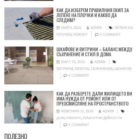
КАК ДА ИЗБЕРЕМ ПРАВИЛНИЯ ЕКИП ЗА
ЛЕПЕНЕ НА ПЛОЧКИ И КАКВО ДА
СЛЕДИМ?
МАЙ 4, 2026
ADMIN
ЛЕПЕНЕ НА
ПЛОЧКИ
,
РЕМОНТ
0 COMMENT
ШКАФОВЕ И ВИТРИНИ – БАЛАНС МЕЖДУ
СЪХРАНЕНИЕ И СТИЛ В ДОМА
МАРТ 14, 2026
ADMIN
ВИТРИНИ
,
МЕБЕЛИ
,
СЪХРАНЕНИЕ
,
ШКАФОВЕ
0 COMMENT
КАК ДА РАЗБЕРЕТЕ ДАЛИ ЖИЛИЩЕТО ВИ
ИМА НУЖДА ОТ РЕМОНТ ИЛИ ОТ
ПРЕОСМИСЛЯНЕ НА ПРОСТРАНСТВОТО
ФЕВРУАРИ 12, 2026
ADMIN
ДОМ
,
РЕМОНТ
,
РЕМОНТНИ ДЕЙНОСТИ
0 COMMENT
ПОЛЕЗНО