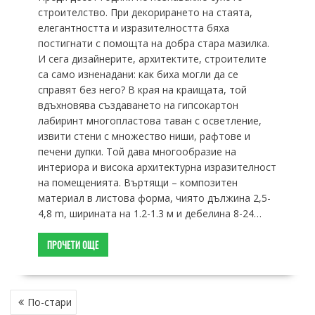
строителство. При декорирането на стаята,
елегантността и изразителността бяха
постигнати с помощта на добра стара мазилка.
И сега дизайнерите, архитектите, строителите
са само изненадани: как биха могли да се
справят без него? В края на краищата, той
вдъхновява създаването на гипсокартон
лабиринт многопластова таван с осветление,
извити стени с множество ниши, рафтове и
печени дупки. Той дава многообразие на
интериора и висока архитектурна изразителност
на помещенията. Въртящи – композитен
материал в листова форма, чиято дължина 2,5-
4,8 m, ширината на 1.2-1.3 м и дебелина 8-24…
ПРОЧЕТИ ОЩЕ
НАВИГАЦИЯ
По-стари